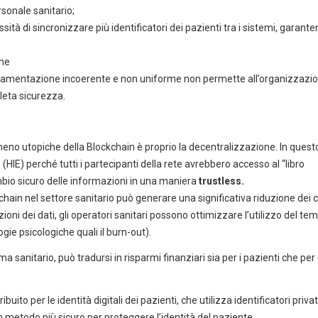
ersonale sanitario;
ssità di sincronizzare più identificatori dei pazienti tra i sistemi, garante
one
lamentazione incoerente e non uniforme non permette all’organizzazi
pleta sicurezza.
eno utopiche della Blockchain è proprio la decentralizzazione. In quest
HIE) perché tutti i partecipanti della rete avrebbero accesso al “libro
mbio sicuro delle informazioni in una maniera
trustless.
chain nel settore sanitario può generare una significativa riduzione dei c
azioni dei dati, gli operatori sanitari possono ottimizzare l’utilizzo del te
ogie psicologiche quali il burn-out).
a sanitario, può tradursi in risparmi finanziari sia per i pazienti che per 
ibuito per le identità digitali dei pazienti, che utilizza identificatori privat
 un metodo più sicuro per proteggere l’identità del paziente
.