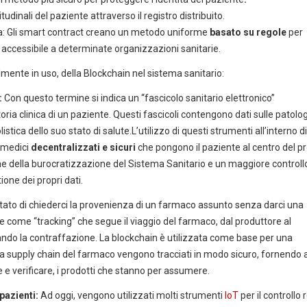
itudinali del paziente attraverso il registro distribuito.
a: Gli smart contract creano un metodo uniforme
basato su regole
per
o accessibile a determinate organizzazioni sanitarie.
lmente in uso, della Blockchain nel sistema sanitario:
:
Con questo termine si indica un “fascicolo sanitario elettronico”
toria clinica di un paziente. Questi fascicoli contengono dati sulle patolog
listica dello suo stato di salute.L’utilizzo di questi strumenti all’interno d
i medici
decentralizzati e sicuri
che pongono il paziente al centro del p
ne della burocratizzazione del Sistema Sanitario e un maggiore controll
ione dei propri dati.
itato di chiederci la provenienza di un farmaco assunto senza darci una
ne come “tracking” che segue il viaggio del farmaco, dal produttore al
ando la contraffazione. La blockchain è utilizzata come base per una
ella supply chain del farmaco vengono tracciati in modo sicuro, fornendo a
re e verificare, i prodotti che stanno per assumere.
pazienti:
Ad oggi, vengono utilizzati molti strumenti
IoT
per il controllo