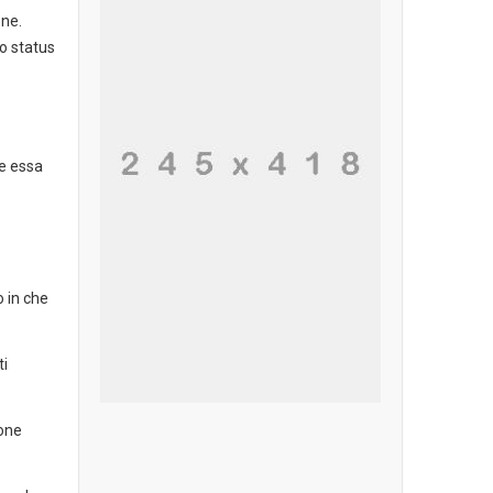
one.
lo status
e essa
o in che
ti
ione