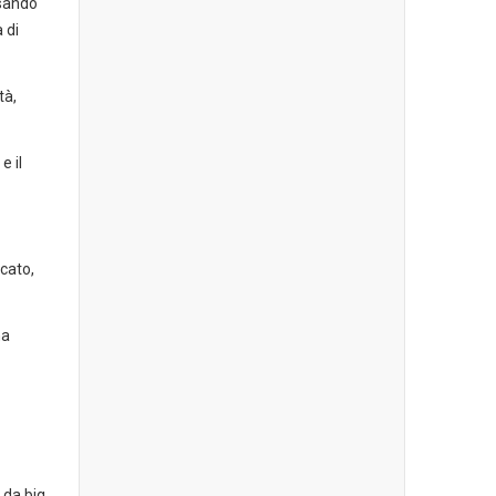
ssando
 di
tà,
e il
cato,
na
 da big