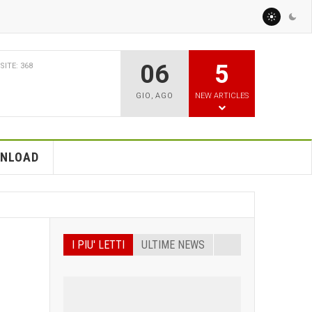
06
5
BBRAIO 2026
VISITE: 770
CILITY PARCO AGRISOLARE
GIO
,
AGO
NEW ARTICLES
TO PER GLI AGRICOLTORI
ERGETICHE?
NLOAD
I PIU' LETTI
ULTIME NEWS