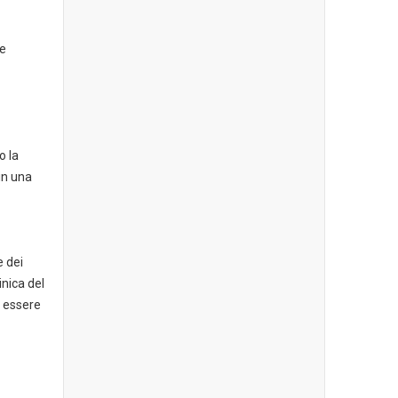
 e
o la
 in una
e dei
inica del
o essere
;