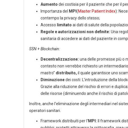
Aumento
dei costisia per il paziente che per il p
Importanza del
MPI
(
Master Patient Index
): Nece
contempo la privacy dello stesso;
Accesso
limitato
ai dati di salute della popolazi
Regole e autorizzazioni non definite:
Una rego
sanitaria di accedere ai dati del paziente in com
SSN + Blockchain:
Decentralizzazione:
una delle promesse più o m
contesto non verrebbe richiesto un intermediario (
mastro”
distribuito,
il quale garantisce uno sca
Diminuzione
dei costi: L’introduzione della block
Grazie alla riduzione del rischio di errori e duplic
delle risorse (diminuendo anche il rischio di patol
Inoltre, anche l’eliminazione degli intermediari nel sistem
operatori sanitari.
Framework distribuiti per l’
MPI:
Il framework distr
pubblici, protetti attraverso la crittografia, crea