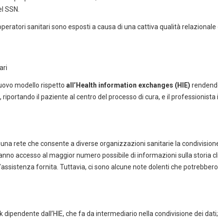
el SSN.
i operatori sanitari sono esposti a causa di una cattiva qualità relazionale
ari
nuovo modello rispetto
all’Health information exchanges (HIE)
rendend
, riportando il paziente al centro del processo di cura, e il professionista
 una rete che consente a diverse organizzazioni sanitarie la condivision
 hanno accesso al maggior numero possibile di informazioni sulla storia cl
’assistenza fornita. Tuttavia, ci sono alcune note dolenti che potrebber
 dipendente dall’HIE, che fa da intermediario nella condivisione dei dati