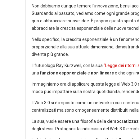
Non dobbiamo dunque temere l’innovazione, bensì accogl
Guardando al passato, vediamo come ogni grande prog
quo e abbracciare nuove idee. È proprio questo spirito d
abbracciare la crescita esponenziale delle nuove tecnolo
Nello specifico, la crescita esponenziale è un fenome
proporzionale alla sua attuale dimensione, dimostrand
diventa più grande.
Il futurologo Ray Kurzweil, con la sua
“Legge dei ritorni
una
funzione esponenziale
e
non lineare
e che ogni nu
Immaginiamo ora di applicare questa legge al Web 3.0 e 
modo può impattare sulla nostra quotidianità, renden
Il Web 3.0 si è imposto come un network in cui i contenut
centralizzati ma sono omogeneamente distribuiti nella
La sua, vuole essere una filosofia della
democratizzaz
degli stessi. Protagonista indiscussa del Web 3.0 e moti