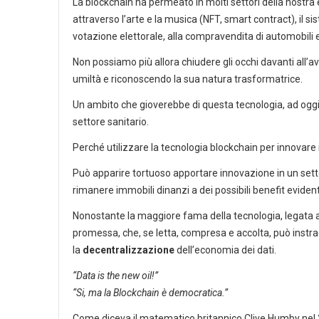
La blockchain ha permeato in molti settori della nostr
attraverso l’arte e la musica (NFT, smart contract), il sist
votazione elettorale, alla compravendita di automobili 
Non possiamo più allora chiudere gli occhi davanti all’a
umiltà e riconoscendo la sua natura trasformatrice.
Un ambito che gioverebbe di questa tecnologia, ad oggi
settore sanitario.
Perché utilizzare la tecnologia blockchain per innovare 
Può apparire tortuoso apportare innovazione in un setto
rimanere immobili dinanzi a dei possibili benefit evidenti
Nonostante la maggiore fama della tecnologia, legata all
promessa, che, se letta, compresa e accolta, può instr
la
decentralizzazione
dell’economia dei dati.
“Data is the new oil!”
“Si, ma la Blockchain è democratica.”
Come diceva il matematico britannico Clive Humby nel