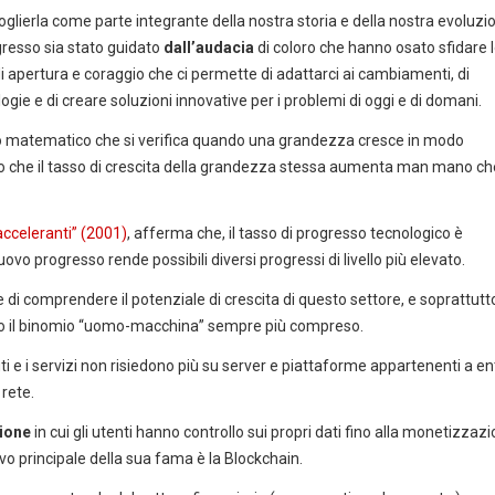
ierla come parte integrante della nostra storia e della nostra evoluzi
resso sia stato guidato
dall’audacia
di coloro che hanno osato sfidare 
i apertura e coraggio che ci permette di adattarci ai cambiamenti, di
gie e di creare soluzioni innovative per i problemi di oggi e di domani.
no matematico che si verifica quando una grandezza cresce in modo
o che il tasso di crescita della grandezza stessa aumenta man mano ch
 acceleranti” (2001)
, afferma che, il tasso di progresso tecnologico è
ovo progresso rende possibili diversi progressi di livello più elevato.
di comprendere il potenziale di crescita di questo settore, e soprattutt
do il binomio “uomo-macchina” sempre più compreso.
i e i servizi non risiedono più su server e piattaforme appartenenti a en
 rete.
ione
in cui gli utenti hanno controllo sui propri dati fino alla monetizzaz
vo principale della sua fama è la Blockchain.