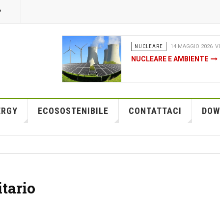
P
DA FONTI RINNOVABILI
04 FE
CHE COS’È DAVVERO IL FA
NEL PNRR - UNO STRUMEN
O PER LE FINANZIARIE EN
ERGY
ECOSOSTENIBILE
CONTATTACI
DOW
tario