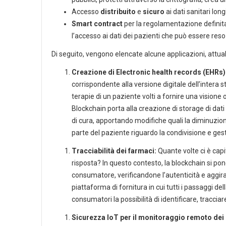
Accesso
distribuito
e
sicuro
ai dati sanitari long
Smart contract
per la regolamentazione definit
l’accesso ai dati dei pazienti che può essere res
Di seguito, vengono elencate alcune applicazioni, attua
Creazione di Electronic health records (EHRs)
corrispondente alla versione digitale dell’intera s
terapie di un paziente volti a fornire una visione o
Blockchain porta alla creazione di storage di dat
di cura, apportando modifiche quali la diminuzio
parte del paziente riguardo la condivisione e gest
Tracciabilità dei farmaci:
Quante volte ci è cap
risposta? In questo contesto, la blockchain si po
consumatore, verificandone l’autenticità e aggir
piattaforma di fornitura in cui tutti i passaggi d
consumatori la possibilità di identificare, traccia
Sicurezza IoT per il monitoraggio remoto dei 