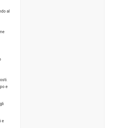
ndo al
one
o
osti.
mpo e
gli
i e