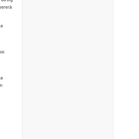
pererà
na
ssi
i
la
Un
e