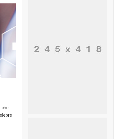
à che
elebre