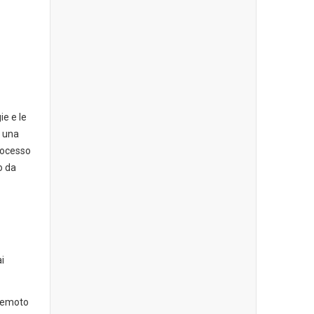
ie e le
i una
rocesso
o da
i
 remoto