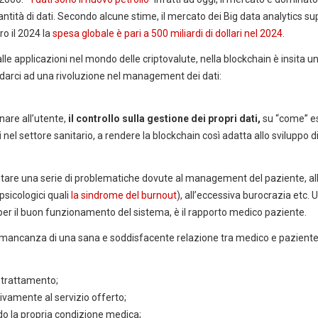
à di dati. Secondo alcune stime, il mercato dei Big data analytics su
ro il 2024 la
spesa globale è pari a 500 miliardi di dollari nel 2024
.
e applicazioni nel mondo delle criptovalute, nella blockchain è insita u
adarci ad una rivoluzione nel management dei dati:
nare all’utente,
il controllo sulla gestione dei propri dati,
su “come” e
i
nel settore sanitario, a rendere la blockchain così adatta allo sviluppo d
ontare una serie di problematiche dovute al management del paziente, al
psicologici quali
la sindrome del burnout
), all’eccessiva burocrazia etc. 
per il buon funzionamento del sistema, è il rapporto medico paziente.
 la mancanza di una sana e soddisfacente relazione tra medico e pazient
 trattamento;
vamente al servizio offerto;
do la propria condizione medica;