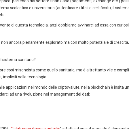
a epoca: partendo dal settore finanziario (pagamenti, exchange etc.) pa
ema scolastico e universitario (autenticare i titoli e certificati), il sistema
etc.
vvento di questa tecnologia, anzi dobbiamo avvinarci ad essa con curiosi
 non ancora pienamente esplorato ma con molto potenziale di crescita, 
il sistema sanitario?
re così misoneista come quello sanitario, ma è altrettanto vile e compli
, impliciti nella tecnologia.
e applicazioni nel mondo delle criptovalute, nella blockchain è insita u
adarci ad una rivoluzione nel management dei dati:
 2006:
“I dati sono il nuovo petrolio
” infatti ad oggi, il mercato è dominato