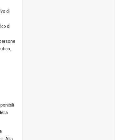
ivo di
ico di
i persone
utico.
ponibili
della
e
li. Allo