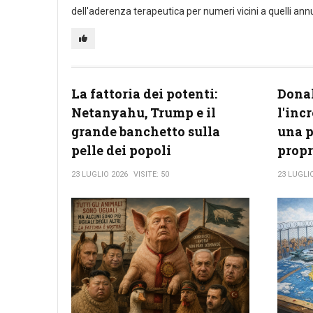
dell'aderenza terapeutica per numeri vicini a quelli annu
La fattoria dei potenti:
Dona
Netanyahu, Trump e il
l'inc
grande banchetto sulla
una p
pelle dei popoli
propr
23 LUGLIO 2026
VISITE: 50
23 LUGLI