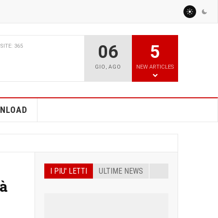
06
5
BBRAIO 2026
VISITE: 767
CILITY PARCO AGRISOLARE
GIO
,
AGO
NEW ARTICLES
TO PER GLI AGRICOLTORI
ERGETICHE?
NLOAD
I PIU' LETTI
ULTIME NEWS
tà