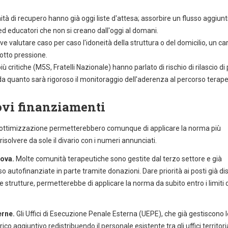
ità di recupero hanno già oggi liste d'attesa; assorbire un flusso aggiunt
 ed educatori che non si creano dall'oggi al domani.
deve valutare caso per caso l'idoneità della struttura o del domicilio, un car
sotto pressione.
più critiche (M5S, Fratelli Nazionale) hanno parlato di rischio di rilascio d
da quanto sarà rigoroso il monitoraggio dell'aderenza al percorso terape
ovi finanziamenti
e di ottimizzazione permetterebbero comunque di applicare la norma più
isolvere da sole il divario con i numeri annunciati.
uova.
Molte comunità terapeutiche sono gestite dal terzo settore e già
o autofinanziate in parte tramite donazioni. Dare priorità ai posti già dis
e strutture, permetterebbe di applicare la norma da subito entro i limiti 
erne.
Gli Uffici di Esecuzione Penale Esterna (UEPE), che già gestiscono l
co aggiuntivo redistribuendo il personale esistente tra gli uffici territoria