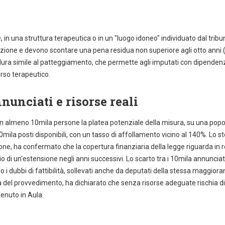
in una struttura terapeutica o in un "luogo idoneo" individuato dal tribun
azione e devono scontare una pena residua non superiore agli otto anni 
rocedura simile al patteggiamento, che permette agli imputati con dipenden
rso terapeutico.
nunciati e risorse reali
ato in almeno 10mila persone la platea potenziale della misura, su una pop
0mila posti disponibili, con un tasso di affollamento vicino al 140%. Lo s
ione, ha confermato che la copertura finanziaria della legge riguarda in r
io di un'estensione negli anni successivi. Lo scarto tra i 10mila annunciati
o i dubbi di fattibilità, sollevati anche da deputati della stessa maggiora
tà del provvedimento, ha dichiarato che senza risorse adeguate rischia di
tenuto in Aula.