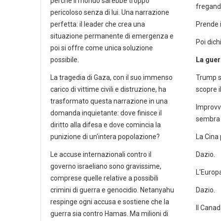
perché il mondo sarebbe troppo
fregand
pericoloso senza di lui. Una narrazione
perfetta: il leader che crea una
Prende il
situazione permanente di emergenza e
Poi dichi
poi si offre come unica soluzione
possibile.
La gue
La tragedia di Gaza, con il suo immenso
Trump s
carico di vittime civili e distruzione, ha
scopre i
trasformato questa narrazione in una
Improvv
domanda inquietante: dove finisce il
sembra 
diritto alla difesa e dove comincia la
punizione di un'intera popolazione?
La Cina
Le accuse internazionali contro il
Dazio.
governo israeliano sono gravissime,
L'Europ
comprese quelle relative a possibili
crimini di guerra e genocidio. Netanyahu
Dazio.
respinge ogni accusa e sostiene che la
Il Cana
guerra sia contro Hamas. Ma milioni di