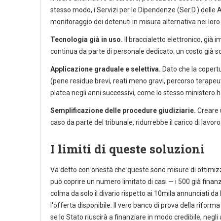
stesso modo, i Servizi per le Dipendenze (Ser.D.) delle 
monitoraggio dei detenuti in misura alternativa nei loro 
Tecnologia già in uso.
Il braccialetto elettronico, già i
continua da parte di personale dedicato: un costo già s
Applicazione graduale e selettiva.
Dato che la copertur
(pene residue brevi, reati meno gravi, percorso terape
platea negli anni successivi, come lo stesso ministero h
Semplificazione delle procedure giudiziarie.
Creare u
caso da parte del tribunale, ridurrebbe il carico di lavo
I limiti di queste soluzioni
Va detto con onestà che queste sono misure di ottimizz
può coprire un numero limitato di casi — i 500 già finan
colma da solo il divario rispetto ai 10mila annunciati d
l'offerta disponibile. Il vero banco di prova della rifor
se lo Stato riuscirà a finanziare in modo credibile, negl