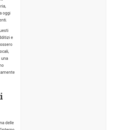
ria,
a oggi
nti.
uesti
ditizi e
fossero
ocali,
n una
no
etamente
i
na delle
l'interno