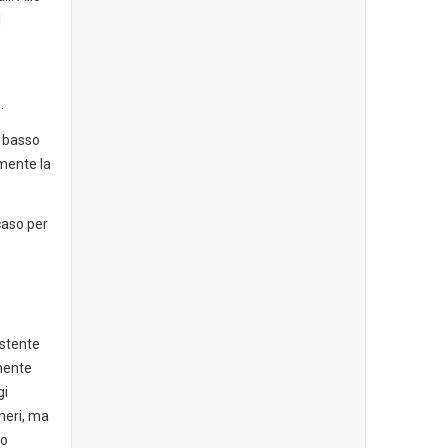
l
.
ù basso
lmente la
caso per
istente
lmente
gi
umeri, ma
io