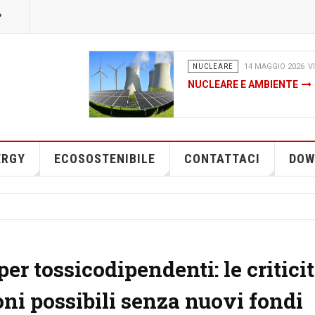
P
5
DA FONTI RINNOVABILI
04 FE
CHE COS’È DAVVERO IL FA
NEL PNRR - UNO STRUMEN
O PER LE FINANZIARIE EN
ERGY
ECOSOSTENIBILE
CONTATTACI
DOW
er tossicodipendenti: le critici
ioni possibili senza nuovi fondi