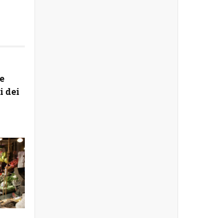
e
i dei