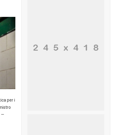
ica per i
nistro
o —