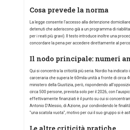
Cosa prevede la norma
La legge consente l'accesso alla detenzione domiciliare, 
detenuti che aderiscono già a un programma di riabilit
per i reati più gravi). Il testo introduce inoltre una p
concordare la pena per accedere direttamente al perco
Il nodo principale: numeri an
Qui si concentra la criticità più seria. Nordio ha indic
carceraria che supera le 60mila unità a fronte di circa 4
ministero della Giustizia, però, rispondendo all'opposiz
circa 500 persone, prevista solo per il 2026, con l'auspic
effettivamente finanziati è il punto su cui si concentran
Antonio D'Alessio, di Azione, pur condividendo le finali
"una scatola vuota", motivo per cui il suo gruppo si è as
Le altre criticità pratiche