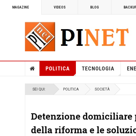
MAGAZINE
VIDEOS
BLOG
BACKU
NUCLEARE
14 MAGGIO 2026
VISITE: 36
NUCLEARE E AMBIENTE
POLITICA
TECNOLOGIA
EN
SEI QUI:
POLITICA
SOCIETÀ
Detenzione domiciliare p
della riforma e le soluz