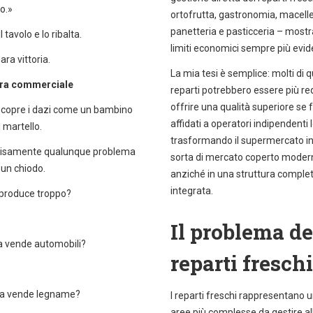
o.»
ortofrutta, gastronomia, macelle
panetteria e pasticceria – mostr
 tavolo e lo ribalta.
limiti economici sempre più evide
ara vittoria.
La mia tesi è semplice: molti di q
rra commerciale
reparti potrebbero essere più red
offrire una qualità superiore se 
copre i dazi come un bambino
affidati a operatori indipendenti l
l martello.
trasformando il supermercato i
isamente qualunque problema
sorta di mercato coperto moder
un chiodo.
anziché in una struttura compl
integrata.
 produce troppo?
Il problema de
a vende automobili?
reparti freschi
da vende legname?
I reparti freschi rappresentano u
aree più complesse da gestire al