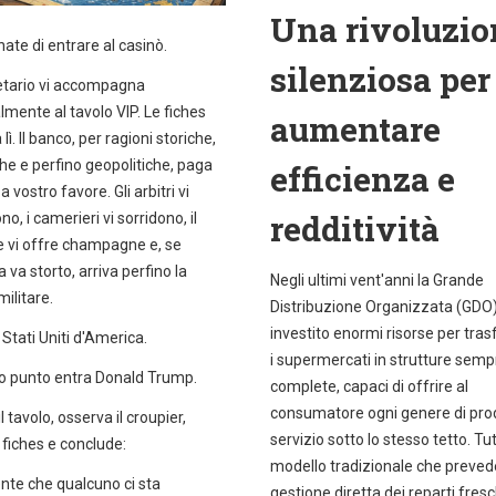
Una rivoluzio
te di entrare al casinò.
silenziosa per
ietario vi accompagna
mente al tavolo VIP. Le fiches
aumentare
lì. Il banco, per ragioni storiche,
che e perfino geopolitiche, paga
efficienza e
 vostro favore. Gli arbitri vi
redditività
o, i camerieri vi sorridono, il
e vi offre champagne e, se
 va storto, arriva perfino la
Negli ultimi vent'anni la Grande
ilitare.
Distribuzione Organizzata (GDO
investito enormi risorse per tra
i Stati Uniti d'America.
i supermercati in strutture semp
o punto entra Donald Trump.
complete, capaci di offrire al
consumatore ogni genere di pro
l tavolo, osserva il croupier,
servizio sotto lo stesso tetto. Tutt
 fiches e conclude:
modello tradizionale che preved
nte che qualcuno ci sta
gestione diretta dei reparti fresc