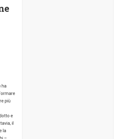
ne
) ha
sformare
re più
dotto e
avia, il
e la
hi –