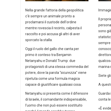
Nella grande fattoria della geopolitica
Immagina
c'è sempre un animale pronto a
Il propr
proclamarsi il custode dell'ordine
personal
mentre rovescia il recinto, calpesta il
sono già 
raccolto e poi accusa gli altri di aver
statisti
sporcato la stalla.
sempre a
Oggi il ruolo del gallo che canta per
conoscon
primo è conteso tra Benjamin
direttor
Netanyahu e Donald Trump: due
qualcosa
protagonisti di una stessa commedia del
marina m
potere, dove la parola "sicurezza" viene
Siete gl
ripetuta come una formula magica
capace di giustificare qualsiasi cosa.
A quest
Netanyahu si presenta come il difensore
Guarda i
di Israele, il comandante indispensabile,
conta le
l'uomo che non può essere sostituito
«È evide