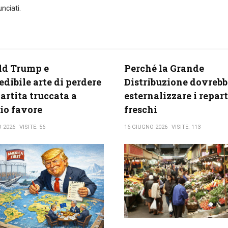
nciati.
ld Trump e
Perché la Grande
redibile arte di perdere
Distribuzione dovrebb
artita truccata a
esternalizzare i repart
io favore
freschi
O 2026
VISITE: 56
16 GIUGNO 2026
VISITE: 113