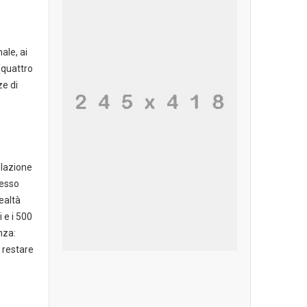
ale, ai
(quattro
ze di
olazione
tesso
ealtà
 e i 500
nza:
 restare