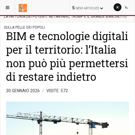
SEI QUI:
POLITICA
SOCIETÀ
5
NEW ARTICLES
LA FATTORIA DEI POTENTI: NETANYAHU, TRUMP E IL GRANDE BANCHETTO
SULLA PELLE DEI POPOLI
BIM e tecnologie digitali
per il territorio: l’Italia
non può più permettersi
di restare indietro
30 GENNAIO 2026
VISITE: 572