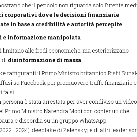
ostrano che il pericolo non riguarda solo l’utente medi
ri corporativi dove le decisioni finanziarie
e in base a credibilità e autorità percepite
.
ci e informazione manipolata
i limitano alle frodi economiche, ma esteriorizzano
o di
disinformazione di massa
:
e raffiguranti il Primo Ministro britannico Rishi Suna
diffusi su Facebook per promuovere truffe finanziarie e
 falsi.
na persona è stata arrestata per aver condiviso un video
l Primo Ministro Narendra Modi con contenuti che
paura e discordia su un gruppo WhatsApp.
(2022–2024), deepfake di Zelenskyj e di altri leader so