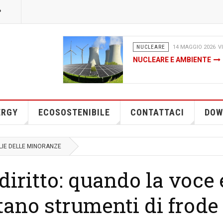
P
0
DA FONTI RINNOVABILI
04 FE
CHE COS’È DAVVERO IL FA
NEL PNRR - UNO STRUMEN
O PER LE FINANZIARIE EN
ERGY
ECOSOSTENIBILE
CONTATTACI
DOW
GLIE DELLE MINORANZE
 diritto: quando la voce 
ano strumenti di frode