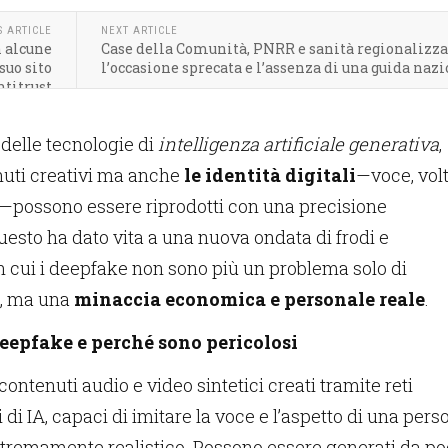
S ARTICLE
NEXT ARTICLE
n alcune
Case della Comunità, PNRR e sanità regionalizza
suo sito
l’occasione sprecata e l’assenza di una guida naz
ntitrust
 delle tecnologie di
intelligenza artificiale generativa
,
nuti creativi ma anche
le identità digitali
—voce, volt
ossono essere riprodotti con una precisione
esto ha dato vita a una nuova ondata di frodi e
n cui i deepfake non sono più un problema solo di
e, ma una
minaccia economica e personale reale
.
deepfake e perché sono pericolosi
ontenuti audio e video sintetici creati tramite reti
 di IA, capaci di imitare la voce e l’aspetto di una pers
stremamente realistico. Possono essere generati da po