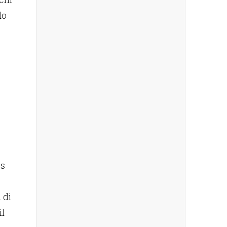
do
os
 di
il