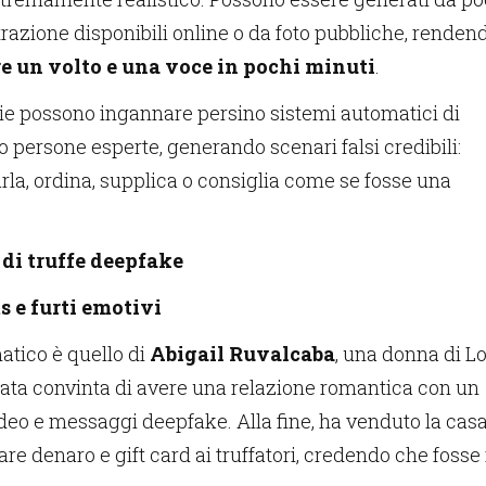
trazione disponibili online o da foto pubbliche, renden
e un volto e una voce in pochi minuti
.
ie possono ingannare persino sistemi automatici di
 persone esperte, generando scenari falsi credibili:
la, ordina, supplica o consiglia come se fosse una
 di truffe deepfake
 e furti emotivi
tico è quello di
Abigail Ruvalcaba
, una donna di L
ata convinta di avere una relazione romantica con un
ideo e messaggi deepfake. Alla fine, ha venduto la casa
are denaro e gift card ai truffatori, credendo che fosse 