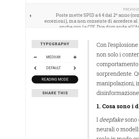
PREVIOU
Poste mette SPID a 6 € dal 2^ anno (co
eccezioni), ma non consente di accedere al 
anche con la CIE. Due domande all’A
Con l’esplosione
TYPOGRAPHY
non solo i conte
MEDIUM
comportamento—p
DEFAULT
sorprendente. Qu
READING MODE
manipolazioni, i
disinformazion
SHARE THIS
1. Cosa sono i 
I
deepfake
sono c
neurali o modelli
reale in modo e