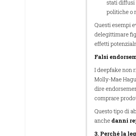
stati diffu
politiche o m
Questi esempi e
delegittimare fi
effetti potenzia
Falsi endorsem
I deepfake non r
Molly-Mae Hague 
dire endorsemen
comprare prodott
Questo tipo di 
anche
danni re
3. Perché la le