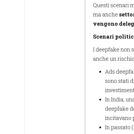
Questi scenari m
ma anche
setto
vengono delegat
Scenari politi
I deepfake non s
anche un rischi
Ads deepfak
sono stati 
investimenti
In India, u
deepfake de
incitavano 
In passato 