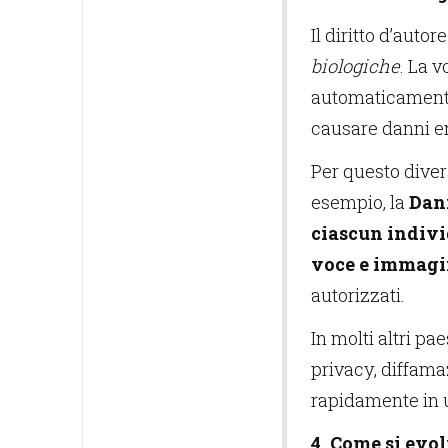
Il diritto d’auto
biologiche
. La v
automaticamente
causare danni e
Per questo diver
esempio, la
Dani
ciascun indivi
voce e immagi
autorizzati.
In molti altri pa
privacy, diffama
rapidamente in u
4. Come si evo