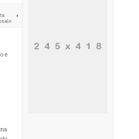
ta:
ionale
o e
ona
chi