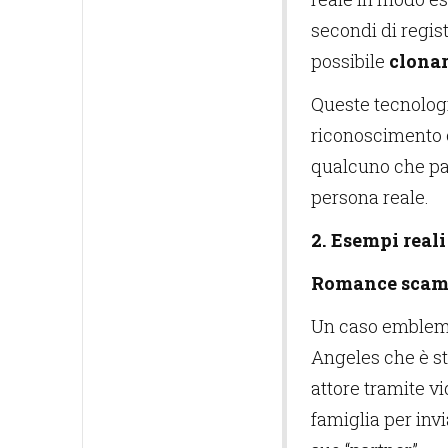
secondi di regis
possibile
clonar
Queste tecnolog
riconoscimento o
qualcuno che par
persona reale.
2. Esempi reali
Romance scams
Un caso emblema
Angeles che è st
attore tramite v
famiglia per invi