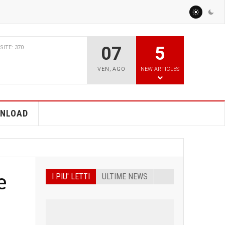
07
5
BBRAIO 2026
VISITE: 773
CILITY PARCO AGRISOLARE
VEN
,
AGO
NEW ARTICLES
TO PER GLI AGRICOLTORI
ERGETICHE?
NLOAD
e
I PIU' LETTI
ULTIME NEWS