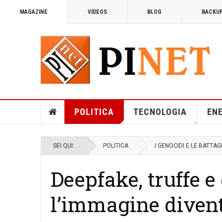
MAGAZINE
VIDEOS
BLOG
BACKU
NUCLEARE
14 MAGGIO 2026
VISITE: 37
NUCLEARE E AMBIENTE
POLITICA
TECNOLOGIA
EN
SEI QUI:
POLITICA
I GENOCIDI E LE BATTA
Deepfake, truffe e
l’immagine divent