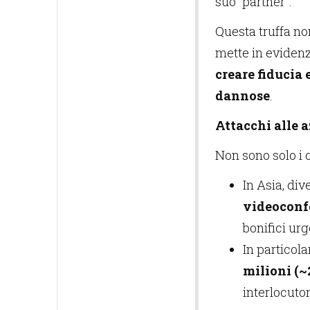
suo “partner”.
Questa truffa no
mette in eviden
creare fiducia
dannose
.
Attacchi alle 
Non sono solo i 
In Asia, di
videoconf
bonifici urg
In particol
milioni (~
interlocuto