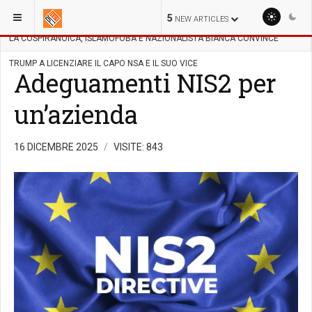
SEI QUI:
POLITICA
AMERICA
5
NEW ARTICLES
LA COSPIRANOICA, ISLAMOFOBA E NAZIONALISTA BIANCA CONVINCE
TRUMP A LICENZIARE IL CAPO NSA E IL SUO VICE
Adeguamenti NIS2 per
un’azienda
16 DICEMBRE 2025
VISITE: 843