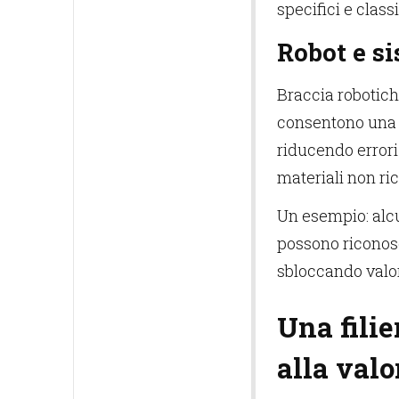
specifici e class
Robot e s
Braccia robotich
consentono una la
riducendo errori
materiali non ric
Un esempio: alc
possono riconosce
sbloccando valor
Una filie
alla valo