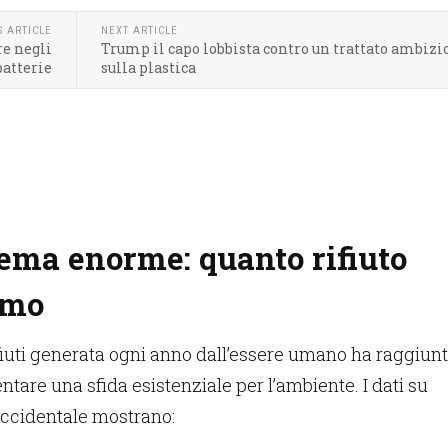
S ARTICLE
NEXT ARTICLE
re negli
Trump il capo lobbista contro un trattato ambizi
batterie
sulla plastica
ema enorme: quanto rifiuto
amo
ifiuti generata ogni anno dall’essere umano ha raggiun
iventare una sfida esistenziale per l’ambiente. I dati su
occidentale mostrano: