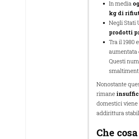
In media
og
kg di rifiu
Negli Stati 
prodotti p
Tra il 1980 
aumentata 
Questi numer
smaltiment
Nonostante questi
rimane
insuffi
domestici viene r
addirittura stabi
Che cosa 