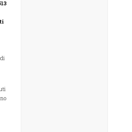
513
ti
 di
uti
ono