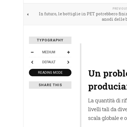
PREVIOU
In futuro, le bottiglie in PET potrebbero fini
anodi delle 
TYPOGRAPHY
MEDIUM
DEFAULT
Un probl
READING MODE
produci
SHARE THIS
La quantità di r
livelli tali da d
scala globale e 