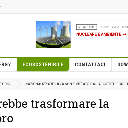
P
DA FONTI RINNOVABILI
04 FE
CHE COS’È DAVVERO IL FA
NEL PNRR - UNO STRUMEN
O PER LE FINANZIARIE EN
ERGY
ECOSOSTENIBILE
CONTATTACI
DOW
ITORIO
NAZIONALIZZARE L’ILVA NON È VIETATO DALLA COSTITUZIONE. È
rebbe trasformare la
oro