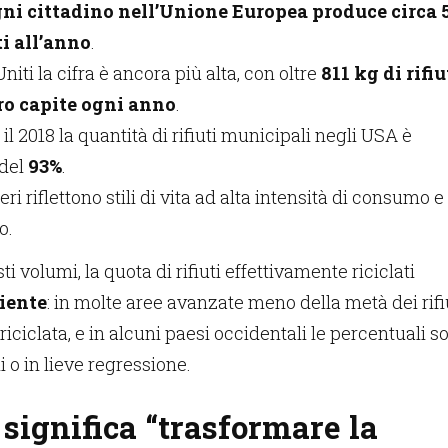
ni cittadino nell’Unione Europea produce circa 
ti all’anno
.
Uniti la cifra è ancora più alta, con oltre
811 kg di rifiu
ro capite ogni anno
.
e il 2018 la quantità di rifiuti municipali negli USA è
del
93%
.
i riflettono stili di vita ad alta intensità di consumo e
o.
 volumi, la quota di rifiuti effettivamente riciclati
ciente
: in molte aree avanzate meno della metà dei rifi
iciclata, e in alcuni paesi occidentali le percentuali s
li o in lieve regressione.
significa “trasformare la