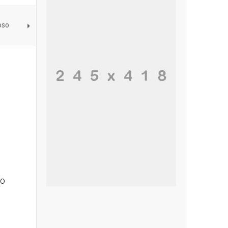
oso
to