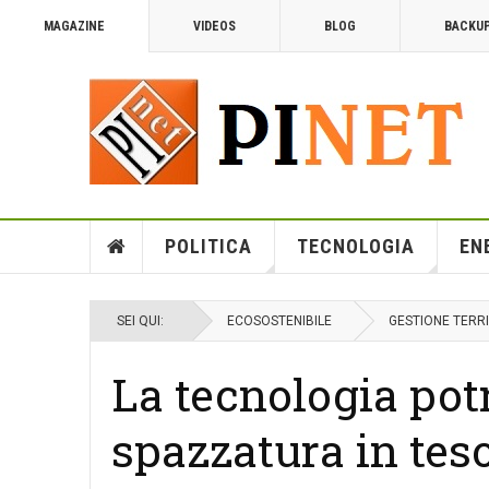
MAGAZINE
VIDEOS
BLOG
BACKU
POLITICA
TECNOLOGIA
EN
SEI QUI:
ECOSOSTENIBILE
GESTIONE TERR
La tecnologia pot
spazzatura in tes