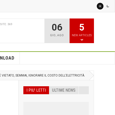
06
5
BBRAIO 2026
VISITE: 771
CILITY PARCO AGRISOLARE
GIO
,
AGO
NEW ARTICLES
TO PER GLI AGRICOLTORI
ERGETICHE?
NLOAD
 VIETATO, SEMMAI, IGNORARE IL COSTO DELL’ELETTRICITÀ.
I PIU' LETTI
ULTIME NEWS