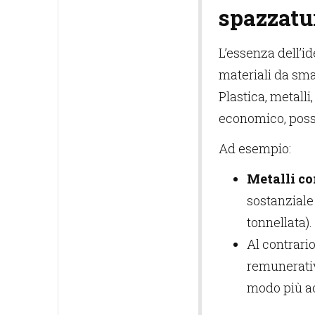
spazzatur
L’essenza dell’i
materiali da sma
Plastica, metall
economico, posso
Ad esempio:
Metalli co
sostanziale 
tonnellata).
Al contrari
remunerativ
modo più ac