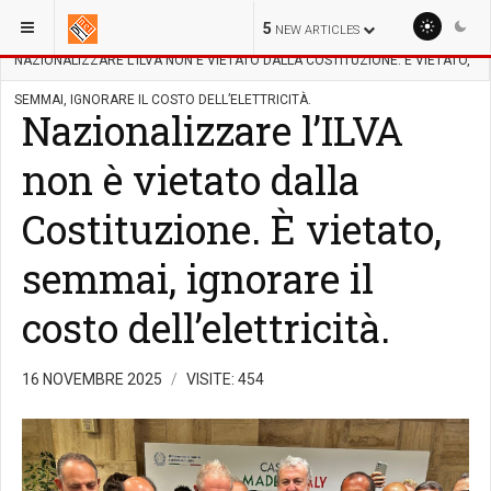
SEI QUI:
ECOSOSTENIBILE
GESTIONE TERRITORIO
5
NEW ARTICLES
NAZIONALIZZARE L’ILVA NON È VIETATO DALLA COSTITUZIONE. È VIETATO,
SEMMAI, IGNORARE IL COSTO DELL’ELETTRICITÀ.
Nazionalizzare l’ILVA
non è vietato dalla
Costituzione. È vietato,
semmai, ignorare il
costo dell’elettricità.
16 NOVEMBRE 2025
VISITE: 454