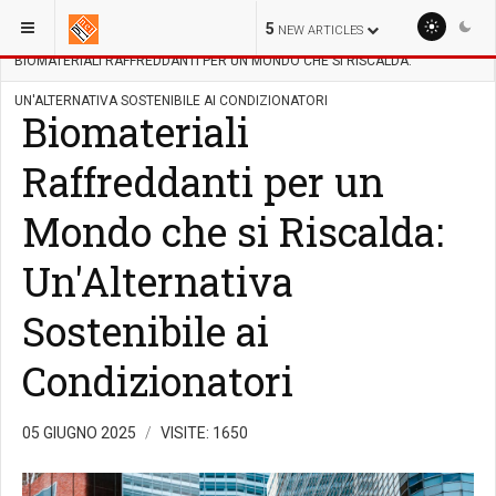
SEI QUI:
ENERGY
DA FONTI RINNOVABILI
5
NEW ARTICLES
BIOMATERIALI RAFFREDDANTI PER UN MONDO CHE SI RISCALDA:
UN'ALTERNATIVA SOSTENIBILE AI CONDIZIONATORI
Biomateriali
Raffreddanti per un
Mondo che si Riscalda:
Un'Alternativa
Sostenibile ai
Condizionatori
05 GIUGNO 2025
VISITE: 1650