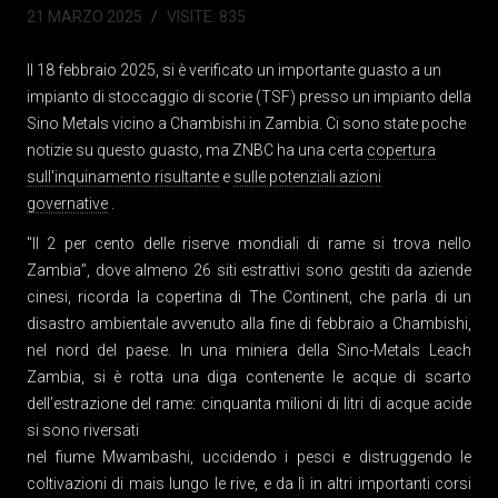
21 MARZO 2025
VISITE: 835
Il 18 febbraio 2025, si è verificato un importante guasto a un
impianto di stoccaggio di scorie (TSF) presso un impianto della
Sino Metals vicino a Chambishi in Zambia. Ci sono state poche
notizie su questo guasto, ma ZNBC ha una certa
copertura
sull'inquinamento risultante
e
sulle potenziali azioni
governative
.
"Il 2 per cento delle riserve mondiali di rame si trova nello
Zambia”, dove almeno 26 siti estrattivi sono gestiti da aziende
cinesi, ricorda la copertina di The Continent, che parla di un
disastro ambientale avvenuto alla fine di febbraio a Chambishi,
nel nord del paese. In una miniera della Sino-Metals Leach
Zambia, si è rotta una diga contenente le acque di scarto
dell’estrazione del rame: cinquanta milioni di litri di acque acide
si sono riversati
nel fiume Mwambashi, uccidendo i pesci e distruggendo le
coltivazioni di mais lungo le rive, e da lì in altri importanti corsi