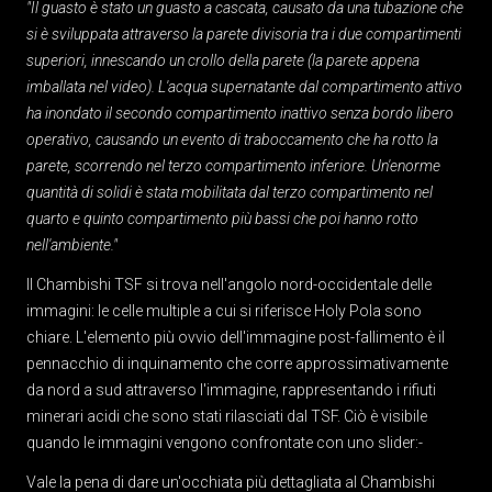
"Il guasto è stato un guasto a cascata, causato da una tubazione che
si è sviluppata attraverso la parete divisoria tra i due compartimenti
superiori, innescando un crollo della parete (la parete appena
imballata nel video). L'acqua supernatante dal compartimento attivo
ha inondato il secondo compartimento inattivo senza bordo libero
operativo, causando un evento di traboccamento che ha rotto la
parete, scorrendo nel terzo compartimento inferiore. Un'enorme
quantità di solidi è stata mobilitata dal terzo compartimento nel
quarto e quinto compartimento più bassi che poi hanno rotto
nell'ambiente."
Il Chambishi TSF si trova nell'angolo nord-occidentale delle
immagini: le celle multiple a cui si riferisce Holy Pola sono
chiare. L'elemento più ovvio dell'immagine post-fallimento è il
pennacchio di inquinamento che corre approssimativamente
da nord a sud attraverso l'immagine, rappresentando i rifiuti
minerari acidi che sono stati rilasciati dal TSF. Ciò è visibile
quando le immagini vengono confrontate con uno slider:-
Vale la pena di dare un'occhiata più dettagliata al Chambishi